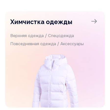
Услуги ателье
Мелкий ремонт
Подшив и ушив одежды
Замена молнии / Замена подклада
Химчистка
изделий из меха
Окраска одежды
Химчистка
Химчистка
домашнего
пуховиков
текстиля
Химчистка
изделий из кожи
Химчистка
и экокожи
подушек