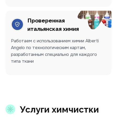
Стирка
Постельное белье / Полотенца
Химчистка
обуви
Кроссовки / Угги
Сапоги / Ботинки