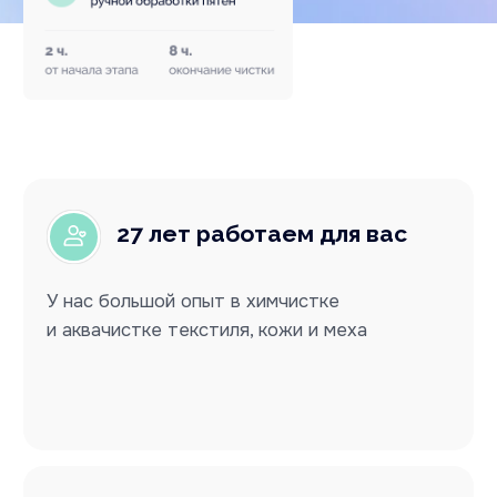
Контроль качества
на каждом этапе
Штрих-код, прикрепленный к каждой
принятой в химчистку вещи, помогает нам
отслеживать, на каком этапе чистки
находится ваша вещь, и кто с ней работает
Работаем со сложными
вещами
Принимаем в чистку дизайнерскую одежду,
одежду из сложных в работе материалов,
с необычной фурнитурой и с сильными
загрязнениями
Проверенная