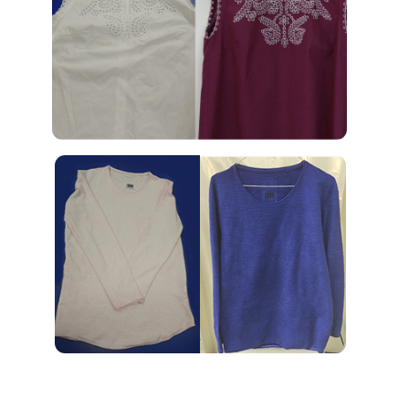
Каталог услуг
Услуги
Контакты
Стоимость услуг
+7 (812) 244-56-
61
Сроки
Telegram
Наценки
Вконтакте
Юридическим лицам
info@mayhim.ru
Стать партнером
Другое