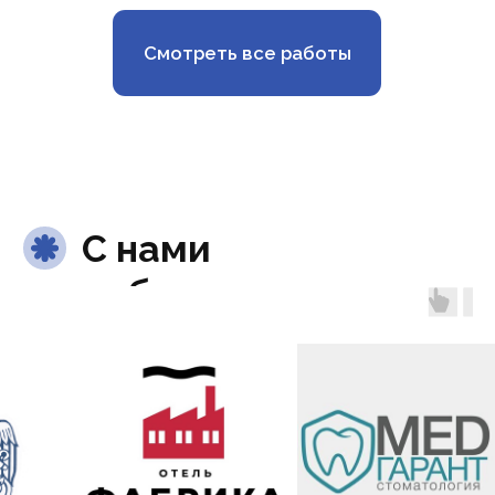
О нас
Наши адреса
Полезная информация
У
словия оплаты и возврата
© Химчистка-прачечная «Май» 2024. |
Не является публичной офертой
ООО «Май-Сервис»
ОГРН
1037816007459
ИНН
7806054043
Политика конфиденциальности
Согласие на обработку персональных данных