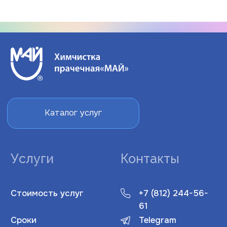
У
словия оплаты и возврата
© Химчистка-прачечная «Май» 2024. |
Не является публичной офертой
ООО «Май-Сервис»
ОГРН
1037816007459
ИНН
7806054043
Политика конфиденциальности
Согласие на обработку персональных данных