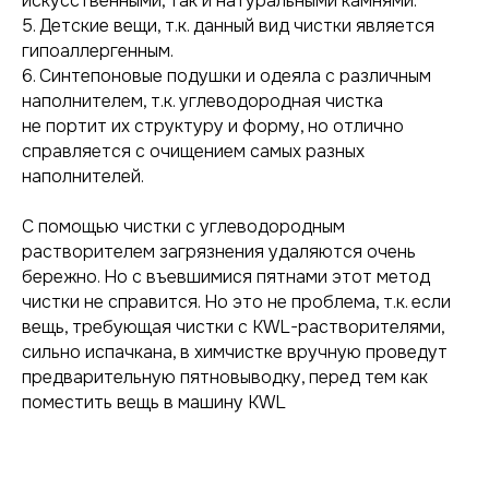
искусственными, так и натуральными камнями.
5. Детские вещи, т.к. данный вид чистки является
Услуги
Контакты
гипоаллергенным.
6. Синтепоновые подушки и одеяла с различным
Стоимость услуг
+7 (812) 244-56-
наполнителем, т.к. углеводородная чистка
61
не портит их структуру и форму, но отлично
Сроки
Telegram
справляется с очищением самых разных
Наценки
Вконтакте
наполнителей.
Юридическим лицам
info@mayhim.ru
С помощью чистки c углеводородным
растворителем загрязнения удаляются очень
Стать партнером
бережно. Но с въевшимися пятнами этот метод
чистки не справится. Но это не проблема, т.к. если
Другое
вещь, требующая чистки с KWL-растворителями,
сильно испачкана, в химчистке вручную проведут
предварительную пятновыводку, перед тем как
О нас
поместить вещь в машину KWL
Наши адреса
Полезная информация